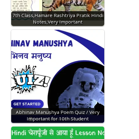
7th Class,Hamare Rashtriya Pratik Hindi
Notes,Very Important
Abhinav Manushya Poem Quiz / Very
Important for 10th Student