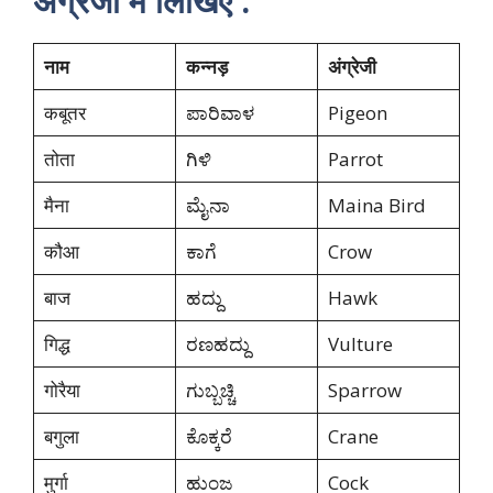
अंग्रेजी में लिखिए :
नाम
कन्नड़
अंग्रेजी
कबूतर
ಪಾರಿವಾಳ
Pigeon
तोता
ಗಿಳಿ
Parrot
मैना
ಮೈನಾ
Maina Bird
कौआ
ಕಾಗೆ
Crow
बाज
ಹದ್ದು
Hawk
गिद्ध
ರಣಹದ್ದು
Vulture
गोरैया
ಗುಬ್ಬಚ್ಚಿ
Sparrow
बगुला
ಕೊಕ್ಕರೆ
Crane
मुर्गा
ಹುಂಜ
Cock