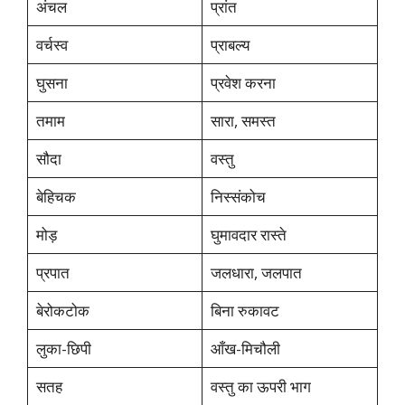
अंचल
प्रांत
वर्चस्व
प्राबल्य
घुसना
प्रवेश करना
तमाम
सारा, समस्त
सौदा
वस्तु
बेहिचक
निस्संकोच
मोड़
घुमावदार रास्ते
प्रपात
जलधारा, जलपात
बेरोकटोक
बिना रुकावट
लुका-छिपी
आँख-मिचौली
सतह
वस्तु का ऊपरी भाग