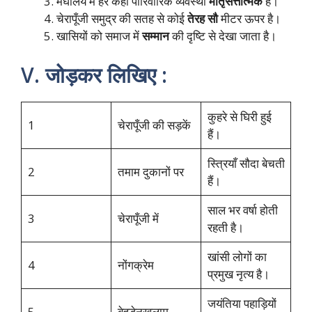
मेघालय में हर कहीं पारिवारिक व्यवस्था
मातृसत्तात्मक
है।
चेरापूँजी समुद्र की सतह से कोई
तेरह सौ
मीटर ऊपर है।
खासियों को समाज में
सम्मान
की दृष्टि से देखा जाता है।
V. जोड़कर लिखिए :
कुहरे से घिरी हुई
1
चेरापूँजी की सड़कें
हैं।
स्त्रियाँ सौदा बेचती
2
तमाम दुकानों पर
हैं।
साल भर वर्षा होती
3
चेरापूँजी में
रहती है।
खांसी लोगों का
4
नोंगक्रेम
प्रमुख नृत्य है।
जयंतिया पहाड़ियों
5
बेहडेनखलाम