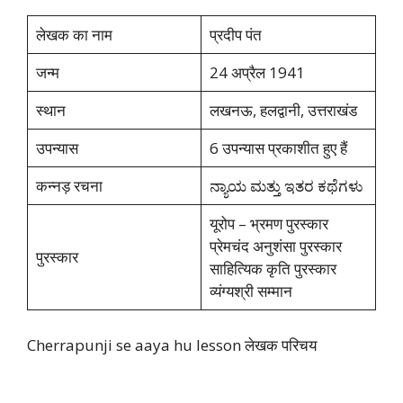
लेखक का नाम
प्रदीप पंत
जन्म
24 अप्रैल 1941
स्थान
लखनऊ, हलद्वानी, उत्तराखंड
उपन्यास
6 उपन्यास प्रकाशीत हुए हैं
कन्नड़ रचना
ನ್ಯಾಯ ಮತ್ತು ಇತರ ಕಥೆಗಳು
यूरोप – भ्रमण पुरस्कार
प्रेमचंद अनुशंसा पुरस्कार
पुरस्कार
साहित्यिक कृति पुरस्कार
व्यंग्यश्री सम्मान
Cherrapunji se aaya hu lesson लेखक परिचय