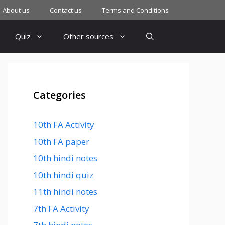
About us
Contact us
Terms and Conditions
Quiz
Other sources
Categories
10th FA Activity
10th FA paper
10th hindi notes
10th hindi quiz
11th hindi notes
7th FA Activity