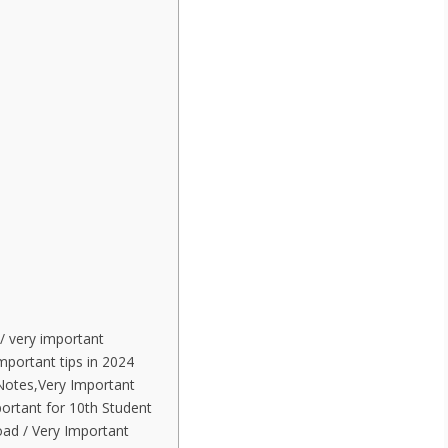
s/ very important
mportant tips in 2024
 Notes,Very Important
rtant for 10th Student
oad / Very Important