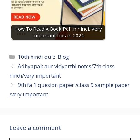
How To Read A Book Pdf In hindi, Very
Important tips in 2024
10th hindi quiz
,
Blog
Adhyapak aur vidyarthi notes/7th class
hindi/very important
9th fa 1 quesion paper /class 9 sample paper
/very important
Leave a comment