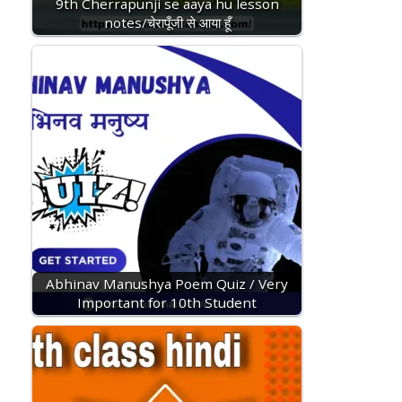
9th Cherrapunji se aaya hu lesson
notes/चेरापूँजी से आया हूँ
Abhinav Manushya Poem Quiz / Very
Important for 10th Student