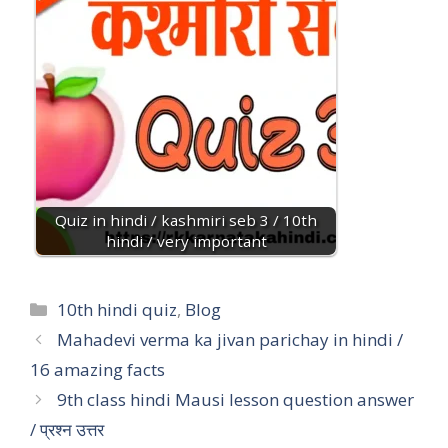
Quiz in hindi / kashmiri seb 3 / 10th
hindi / very important
10th hindi quiz
,
Blog
Mahadevi verma ka jivan parichay in hindi /
16 amazing facts
9th class hindi Mausi lesson question answer
/ प्रश्न उत्तर