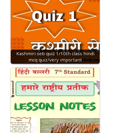
Kashmiri seb quiz 1/10th class hindi
mcq quiz/very important